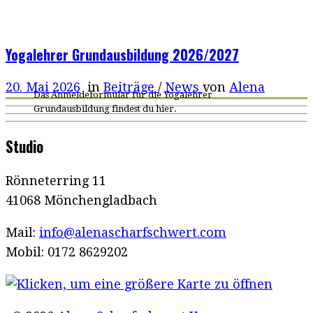
Yogalehrer Grundausbildung 2026/2027
20. Mai 2026
in
Beiträge
/
News
von
Alena
Das Anmeldeformular für die Yogalehrer
Grundausbildung findest du hier.
Studio
Rönneterring 11
41068 Mönchengladbach
Mail:
info@alenascharfschwert.com
Mobil: 0172 8629202