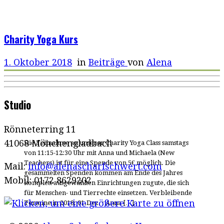
Charity Yoga Kurs
1. Oktober 2018
in
Beiträge
von
Alena
Studio
Rönneterring 11
41068 Mönchengladbach
Die Teilnahme an unserer Charity Yoga Class samstags
von 11:15-12:30 Uhr mit Anna und Michaela (New
Teachers) ist für eine Spende von 5€ möglich. Die
Mail:
info@alenascharfschwert.com
gesammelten Spenden kommen am Ende des Jahres
Mobil: 0172 8629202
komplett ausgewählten Einrichtungen zugute, die sich
für Menschen- und Tierrechte einsetzen. Verbleibende
Termine in 2018: 01.Dez. : Anna […]