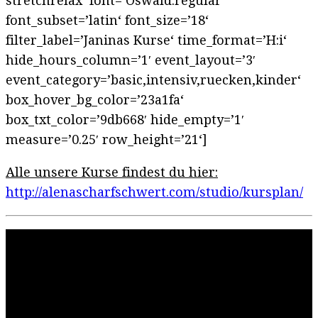
stretchrelax‘ font=’Oswald:regular‘
font_subset=’latin‘ font_size=’18‘
filter_label=’Janinas Kurse‘ time_format=’H:i‘
hide_hours_column=’1′ event_layout=’3′
event_category=’basic,intensiv,ruecken,kinder‘
box_hover_bg_color=’23a1fa‘
box_txt_color=’9db668′ hide_empty=’1′
measure=’0.25′ row_height=’21‘]
Alle unsere Kurse findest du hier:
http://alenascharfschwert.com/studio/kursplan/